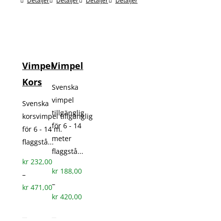
Detaljer
Detaljer
Detaljer
Detaljer
Den
här
produkten
har
flera
Vimpel
Vimpel
varianter.
De
Kors
Svenska
olika
vimpel
Svenska
alternativen
tillgänglig
korsvimpel tillgänglig
kan
för 6 - 14
för 6 - 14 m.
väljas
meter
flaggstå...
på
flaggstå...
produktsidan
kr
232,00
kr
188,00
–
–
Prisintervall:
kr
471,00
Prisintervall:
kr
420,00
kr 232,00
kr 188,00
till