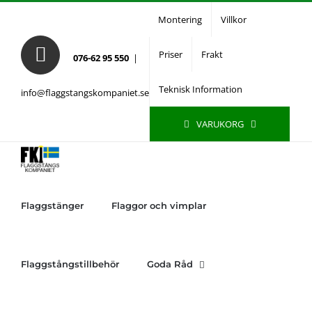
Fortsätt
Montering
Villkor
till
innehållet
Priser
Frakt
076-62 95 550
|
Teknisk Information
info@flaggstangskompaniet.se
VARUKORG
Flaggstänger
Flaggor och vimplar
Flaggstångstillbehör
Goda Råd