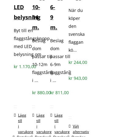
olika
olika
olika
olika
LED
10-
6-
När du
alternativen
alternativen
alternativen
alternativen
belysning
14
9
köper
kan
kan
kan
kan
den
m.
m.
väljas
väljas
väljas
väljas
Byt till en
svenska
på
på
på
på
flaggstångsknopp
Beslag
Beslag
flaggan
produktsidan
produktsidan
produktsidan
produktsidan
med LED
dom
dom
kö...
belysning om ...
passar till
passar till
kr
244,00
10-12m
6-9m
kr
1.170,00
–
flaggstång
flaggstång
Prisintervall:
kr
943,00
i ...
i ...
kr 244,00
kr
880,00
kr
811,00
till
kr 943,00
Lägg
Lägg
Lägg
till
till
till
i
i
i
Välj
varukorg
varukorg
varukorg
alternativ