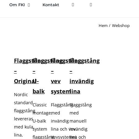
Om FKI
Kontakt
Hem
Webshop
Flaggstång
Flaggstång
Flaggstång
Flaggstång
–
–
–
–
Original
U-
vev
invändig
balk
system
lina
Nordic
standard
Classic
Flaggstång
Flaggstång
flaggstång
montage,
med
med
levereras
U-balk
invändig
manuell
med kula,
system
lina och vev.
invändig
lina,
flaggstång.
Vevsystemet
lina och