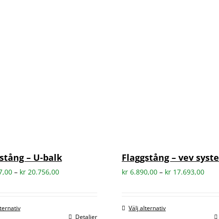
stång – U-balk
Flaggstång – vev syst
Prisintervall:
Prisi
7,00
–
kr
20.756,00
kr
6.890,00
–
kr
17.693,00
kr 5.217,00
kr 6
till
till
lternativ
Välj alternativ
kr 20.756,00
kr 1
Detaljer
Den