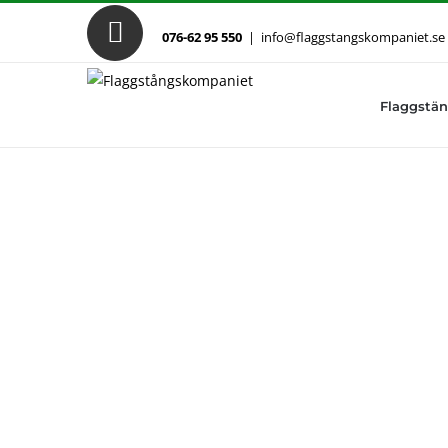
Fortsätt
till
076-62 95 550
|
info@flaggstangskompaniet.se
innehållet
Flaggstän