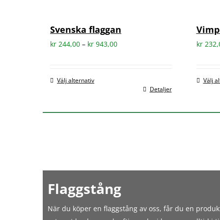
Svenska flaggan
Vimp
Prisintervall:
kr
244,00
–
kr
943,00
kr
232,
kr 244,00
till
Välj alternativ
Välj a
kr 943,00
Detaljer
Den
Den
här
här
produkten
produk
har
har
flera
flera
varianter.
variant
De
De
olika
olika
Flaggstång
alternativen
alterna
kan
kan
När du köper en flaggstång av oss, får du en produk
väljas
väljas