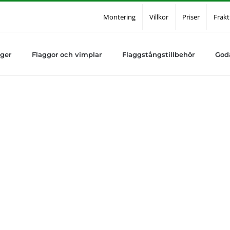
Montering
Villkor
Priser
Frakt
ger
Flaggor och vimplar
Flaggstångstillbehör
God