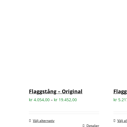
Flaggstång – Original
Flagg
Prisintervall:
kr
4.054,00
–
kr
19.452,00
kr
5.21
kr 4.054,00
till
Välj alternativ
Välj a
kr 19.452,00
Detaljer
Den
Den