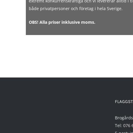
extremt konkurrenskraftiga och vi levererar alltid i t
på
på
både privatpersoner och företag i hela Sverige.
produktsidan
produk
OBS! Alla priser inklusive moms.
FLAGGST
Brogårds
Tel:
076 