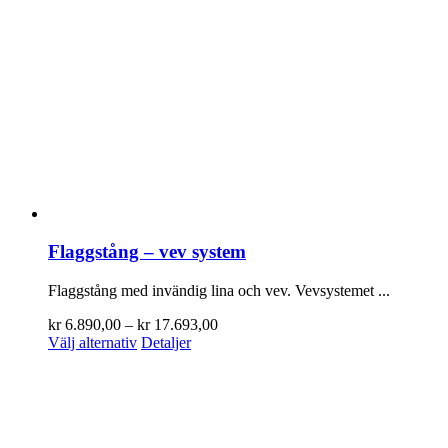
Flaggstång – vev system
Flaggstång med invändig lina och vev. Vevsystemet ...
Prisintervall:
kr
6.890,00
–
kr
17.693,00
Den
kr 6.890,00
Välj alternativ
Detaljer
här
till
produkten
kr 17.693,00
har
flera
varianter.