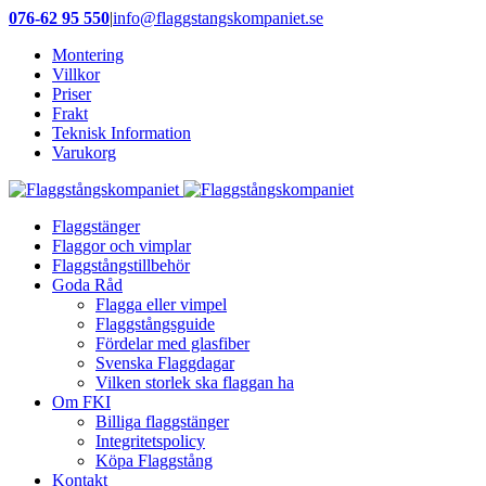
Fortsätt
076-62 95 550
|
info@flaggstangskompaniet.se
till
Montering
innehållet
Villkor
Priser
Frakt
Teknisk Information
Varukorg
Flaggstänger
Flaggor och vimplar
Flaggstångstillbehör
Goda Råd
Flagga eller vimpel
Flaggstångsguide
Fördelar med glasfiber
Svenska Flaggdagar
Vilken storlek ska flaggan ha
Om FKI
Billiga flaggstänger
Integritetspolicy
Köpa Flaggstång
Kontakt