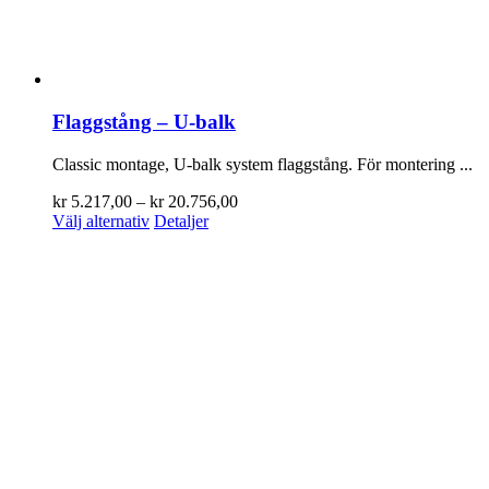
Flaggstång – U-balk
Classic montage, U-balk system flaggstång. För montering ...
Prisintervall:
kr
5.217,00
–
kr
20.756,00
Den
kr 5.217,00
Välj alternativ
Detaljer
här
till
produkten
kr 20.756,00
har
flera
varianter.
De
olika
alternativen
kan
väljas
på
produktsidan