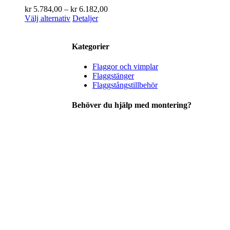
Prisintervall:
kr
5.784,00
–
kr
6.182,00
Den
kr 5.784,00
Välj alternativ
Detaljer
här
till
produkten
kr 6.182,00
har
Kategorier
flera
varianter.
Flaggor och vimplar
De
Flaggstänger
olika
Flaggstångstillbehör
alternativen
kan
Behöver du hjälp med montering?
väljas
på
produktsidan