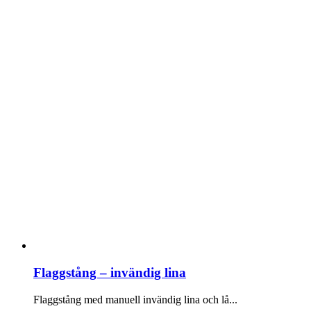
De
olika
alternativen
kan
väljas
på
produktsidan
Flaggstång – invändig lina
Flaggstång med manuell invändig lina och lå...